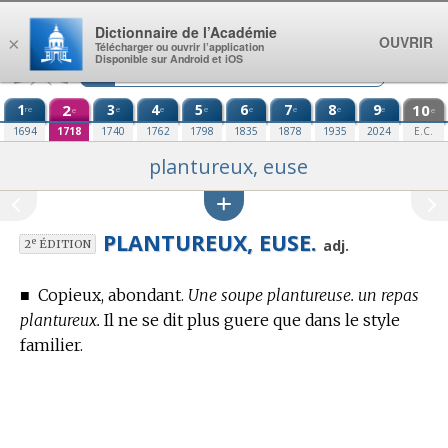
Aller au contenu
Dictionnaire de l’Académie
OUVRIR
×
Télécharger ou ouvrir l’application
Disponible sur Android et iOS
1
2
3
4
5
6
7
8
9
10
re
e
e
e
e
e
e
e
e
e
1694
1718
1740
1762
1798
1835
1878
1935
2024
E.C.
plantureux, euse
PLANTUREUX, EUSE.
e
adj.
2
ÉDITION
■
Copieux, abondant.
Une soupe plantureuse. un repas
plantureux.
Il ne se dit plus guere que dans le style
familier.