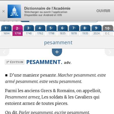
Aller au contenu
Dictionnaire de l’Académie
OUVRIR
×
Télécharger ou ouvrir l’application
Disponible sur Android et iOS
1
2
3
4
5
6
7
8
9
10
re
e
e
e
e
e
e
e
e
e
1694
1718
1740
1762
1798
1835
1878
1935
2024
E.C.
pesamment
PESAMMENT.
e
adv.
2
ÉDITION
■
D’une maniere pesante.
Marcher pesamment. estre
armé pesamment. estre vestu pesamment.
Parmi les anciens Grecs & Romains, on appelloit,
Pesamment armez,
Les soldats & les Cavaliers qui
estoient armez de toutes pieces.
On dit,
Parler pesamment. escrire pesamment.