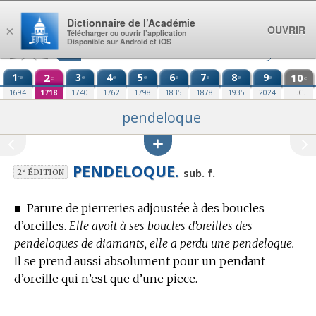
Aller au contenu
Dictionnaire de l’Académie
OUVRIR
×
Télécharger ou ouvrir l’application
Disponible sur Android et iOS
1
2
3
4
5
6
7
8
9
10
re
e
e
e
e
e
e
e
e
e
1694
1718
1740
1762
1798
1835
1878
1935
2024
E.C.
pendeloque
PENDELOQUE.
e
sub. f.
2
ÉDITION
■
Parure de pierreries adjoustée à des boucles
d’oreilles.
Elle avoit à ses boucles d’oreilles des
pendeloques de diamants, elle a perdu une pendeloque.
Il se prend aussi absolument pour un pendant
d’oreille qui n’est que d’une piece.