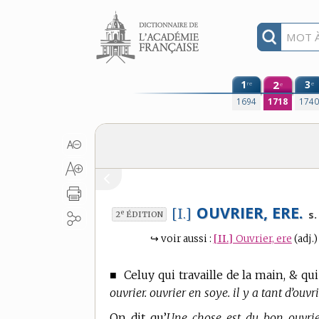
Aller au contenu
1
2
3
re
e
e
1694
1718
174
OUVRIER, ERE.
[I.]
e
s.
2
ÉDITION
↪
voir aussi :
[II.]
Ouvrier, ere
(adj.)
■
Celuy qui travaille de la main, & qu
ouvrier. ouvrier en soye. il y a tant d’ouv
On dit qu’
Une chose est du bon ouvrie