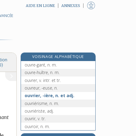
AIDE EN LIGNE
ANNEXES
AVANCÉE
ouvraison, n. f.
ouvrant, -ante, adj.
ouvré, -ée, adj.
ouvreau, n. m.
ouvre-boîte, n. m.
VOISINAGE ALPHABÉTIQUE
ouvre-bouteille, n. m.
tion
ouvre-gant, n. m.
8)
ouvre-huître, n. m.
ouvrer, v. intr. et tr.
ouvreur, -euse, n.
ouvrier, -ière, n. et adj.
ouvriérisme, n. m.
ouvriériste, adj.
hant
ouvrir, v. tr.
ouvroir, n. m.
ouzbek, -èke, adj.
de