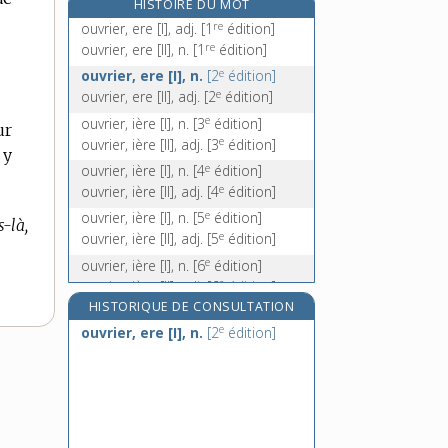
HISTOIRE DU MOT
ouzo, n. m.
re
ouvrier, ere [I], adj.
[1
édition]
ov-, préf.
re
ouvrier, ere [II], n.
[1
édition]
ovaire, n. m.
e
ouvrier, ere [I], n.
[2
édition]
ovalaire, adj.
e
ouvrier, ere [II], adj.
[2
édition]
e
ouvrier, ière [I], n.
[3
édition]
ur
e
ouvrier, ière [II], adj.
[3
édition]
 y
e
ouvrier, ière [I], n.
[4
édition]
e
ouvrier, ière [II], adj.
[4
édition]
e
ouvrier, ière [I], n.
[5
édition]
-là,
e
ouvrier, ière [II], adj.
[5
édition]
e
ouvrier, ière [I], n.
[6
édition]
e
ouvrier, ière [II], adj.
[6
édition]
HISTORIQUE DE CONSULTATION
e
ouvrier, ière [I], n.
[7
édition]
e
e
ouvrier, ere [I], n.
[2
édition]
ouvrier, ière [II], adj.
[7
édition]
e
ouvrier, ière [I], n.
[8
édition]
e
ouvrier, ière [II], adj.
[8
édition]
e
ouvrier, -ière, n. et adj.
[9
édition]