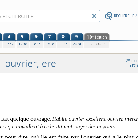
RECHERCHE 
4
5
6
7
8
9
10
e
e
e
e
e
e
édition
e
0
1762
1798
1835
1878
1935
2024
EN COURS
ouvrier, ere
e
2
édi
(171
i fait quelque ouvrage.
Habile ouvrier. excellent ouvrier. mesc
riers qui travaillent à ce bastiment. payer des ouvriers.
r,
pour dire, qu’Elle est faite par l’ouvrier qui a le plus 