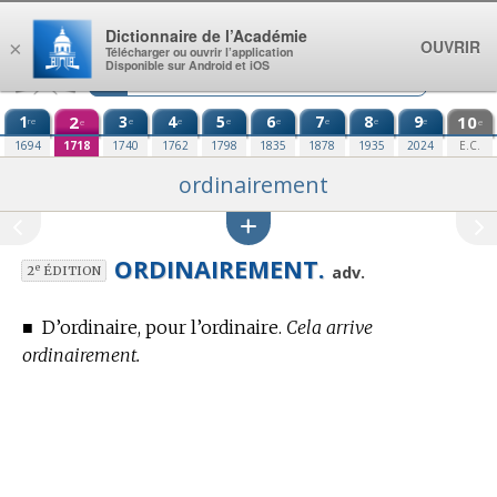
Aller au contenu
Dictionnaire de l’Académie
OUVRIR
×
Télécharger ou ouvrir l’application
Disponible sur Android et iOS
1
2
3
4
5
6
7
8
9
10
re
e
e
e
e
e
e
e
e
e
1694
1718
1740
1762
1798
1835
1878
1935
2024
E.C.
ordinairement
ORDINAIREMENT.
e
adv.
2
ÉDITION
■
D’ordinaire, pour l’ordinaire.
Cela arrive
ordinairement.