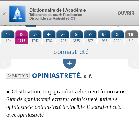
Aller au contenu
Dictionnaire de l’Académie
OUVRIR
×
Télécharger ou ouvrir l’application
Disponible sur Android et iOS
1
2
3
4
5
6
7
8
9
10
re
e
e
e
e
e
e
e
e
e
1694
1718
1740
1762
1798
1835
1878
1935
2024
E.C.
opiniastreté
OPINIASTRETÉ.
e
s. f.
2
ÉDITION
■
Obstination, trop grand attachement à son sens.
Grande opiniastreté. extreme opiniastreté. furieuse
opiniastreté. opiniastreté invincible. il soustient cela
avec opiniastreté.