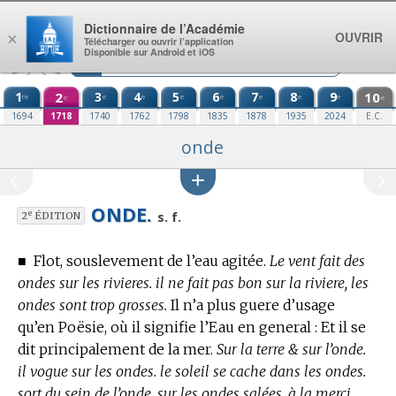
Aller au contenu
Dictionnaire de l’Académie
OUVRIR
×
Télécharger ou ouvrir l’application
Disponible sur Android et iOS
1
2
3
4
5
6
7
8
9
10
re
e
e
e
e
e
e
e
e
e
1694
1718
1740
1762
1798
1835
1878
1935
2024
E.C.
onde
ONDE.
e
s. f.
2
ÉDITION
■
Flot, souslevement de l’eau agitée.
Le vent fait des
ondes sur les rivieres. il ne fait pas bon sur la riviere, les
ondes sont trop grosses.
Il n’a plus guere d’usage
qu’
en Poësie,
où il signifie l’Eau en general : Et il se
dit principalement de la mer.
Sur la terre & sur l’onde.
il vogue sur les ondes. le soleil se cache dans les ondes.
sort du sein de l’onde. sur les ondes salées. à la merci