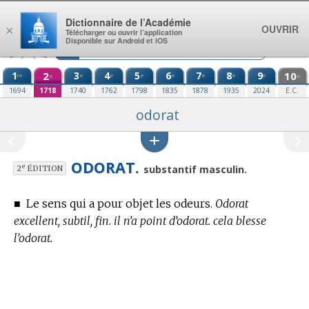
Aller au contenu
Dictionnaire de l’Académie
OUVRIR
×
Télécharger ou ouvrir l’application
Disponible sur Android et iOS
1
2
3
4
5
6
7
8
9
10
re
e
e
e
e
e
e
e
e
e
1694
1718
1740
1762
1798
1835
1878
1935
2024
E.C.
odorat
ODORAT.
e
substantif masculin.
2
ÉDITION
■
Le sens qui a pour objet les odeurs.
Odorat
excellent, subtil, fin. il n’a point d’odorat. cela blesse
l’odorat.