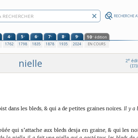
RECHERCHE 
4
5
6
7
8
9
10
e
e
e
e
e
e
édition
e
0
1762
1798
1835
1878
1935
2024
EN COURS
nielle
e
2
édi
(171
t dans les bleds, & qui a de petites graines noires.
Il y a
üée qui s’attache aux bleds desja en graine, & qui les noi
de la nielle. il a fait une nielle qui a gasté tous les bleds de 