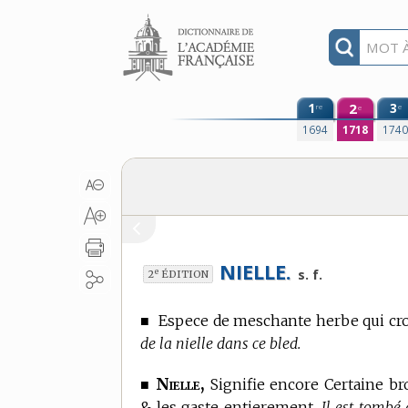
Aller au contenu
1
2
3
re
e
e
1694
1718
174
NIELLE.
e
s. f.
2
ÉDITION
■
Espece de meschante herbe qui crois
de la nielle dans ce bled.
Nielle,
■
Signifie encore Certaine bro
& les gaste entierement.
Il est tombé 