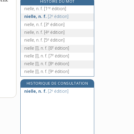
HISTOIRE DU MOT
niellure [I], n. f.
re
nielle, n. f.
[1
édition]
niellure [II], n. f.
e
nielle, n. f.
[2
édition]
nième, adj. numér. ordinal
e
nielle, n. f.
[3
édition]
nier, v. tr.
e
nielle, n. f.
[4
édition]
e
nielle, n. f.
[5
édition]
e
nielle [I], n. f.
[6
édition]
e
nielle [I], n. f.
[7
édition]
e
nielle [I], n. f.
[8
édition]
e
nielle [I], n. f.
[9
édition]
HISTORIQUE DE CONSULTATION
e
nielle, n. f.
[2
édition]