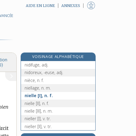
AIDE EN LIGNE
ANNEXES
AVANCÉE
nid, n. m.
nidation, n. f.
nid-de-pie, n. m.
nidicole, adj.
nidification, n. f.
VOISINAGE ALPHABÉTIQUE
nidifier, v. intr.
tion
nidifuge, adj.
8)
nidoreux, -euse, adj.
nièce, n. f.
niellage, n. m.
nielle [I], n. f.
nielle [II], n. f.
 bien
nielle [III], n. m.
nieller [I], v. tr.
nieller [II], v. tr.
rcit
nielleur, n. m.
cette