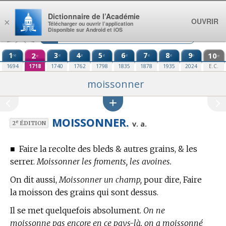
Aller au contenu
Dictionnaire de l’Académie
OUVRIR
×
Télécharger ou ouvrir l’application
Disponible sur Android et iOS
1
2
3
4
5
6
7
8
9
10
re
e
e
e
e
e
e
e
e
e
1694
1718
1740
1762
1798
1835
1878
1935
2024
E.C.
moissonner
MOISSONNER.
e
v. a.
2
ÉDITION
■
Faire la recolte des bleds & autres grains, & les
serrer.
Moissonner les froments, les avoines.
On dit aussi,
Moissonner un champ,
pour dire, Faire
la moisson des grains qui sont dessus.
Il se met quelquefois absolument.
On ne
moissonne pas encore en ce pays-là. on a moissonné