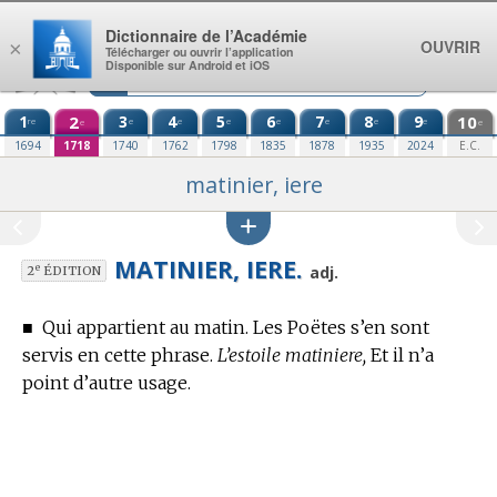
Aller au contenu
Dictionnaire de l’Académie
OUVRIR
×
Télécharger ou ouvrir l’application
Disponible sur Android et iOS
1
2
3
4
5
6
7
8
9
10
re
e
e
e
e
e
e
e
e
e
1694
1718
1740
1762
1798
1835
1878
1935
2024
E.C.
matinier, iere
MATINIER, IERE.
e
adj.
2
ÉDITION
■
Qui appartient au matin. Les Poëtes s’en sont
servis en cette phrase.
L’estoile matiniere,
Et il n’a
point d’autre usage.