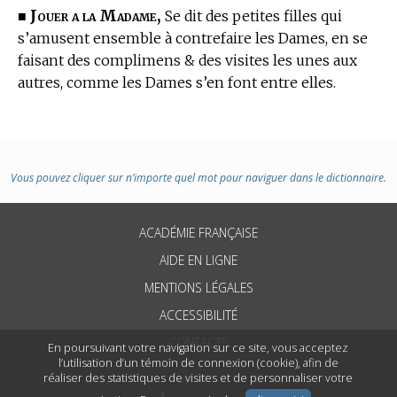
Jouer a la Madame,
■
Se dit des petites filles qui
s’amusent ensemble à contrefaire les Dames, en se
faisant des complimens & des visites les unes aux
autres, comme les Dames s’en font entre elles.
Vous pouvez cliquer sur n’importe quel mot pour naviguer dans le dictionnaire.
ACADÉMIE FRANÇAISE
AIDE EN LIGNE
MENTIONS LÉGALES
ACCESSIBILITÉ
CONTACTS
En poursuivant votre navigation sur ce site, vous acceptez
l’utilisation d’un témoin de connexion (cookie), afin de
réaliser des statistiques de visites et de personnaliser votre