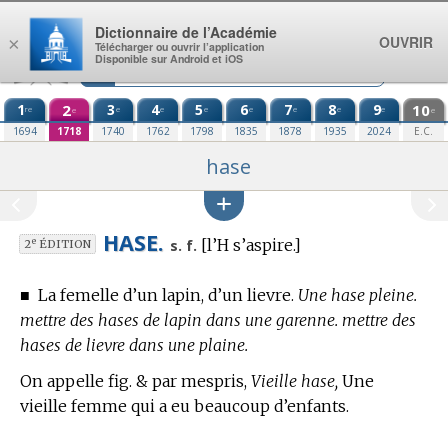
Aller au contenu
Dictionnaire de l’Académie
OUVRIR
×
Télécharger ou ouvrir l’application
Disponible sur Android et iOS
1
2
3
4
5
6
7
8
9
10
re
e
e
e
e
e
e
e
e
e
1694
1718
1740
1762
1798
1835
1878
1935
2024
E.C.
hase
HASE.
[l’H s’aspire.]
e
s. f.
2
ÉDITION
■
La femelle d’un lapin, d’un lievre.
Une hase pleine.
mettre des hases de lapin dans une garenne. mettre des
hases de lievre dans une plaine.
On appelle fig. & par mespris,
Vieille hase,
Une
vieille femme qui a eu beaucoup d’enfants.