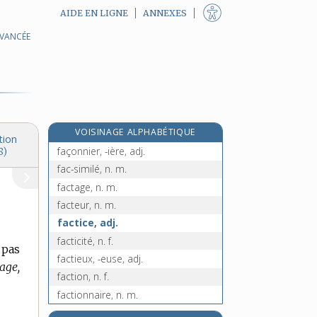
AIDE EN LIGNE
ANNEXES
AVANCÉE
façon, n. f.
faconde, n. f.
façonnage, n. m.
façonné, -ée, adj.
façonnement, n. m.
VOISINAGE ALPHABÉTIQUE
façonner, v. tr.
tion
façonnier, -ière, adj.
8)
fac-similé, n. m.
factage, n. m.
facteur, n. m.
factice, adj.
facticité, n. f.
 pas
factieux, -euse, adj.
age,
faction, n. f.
factionnaire, n. m.
factitif, -ive, adj.