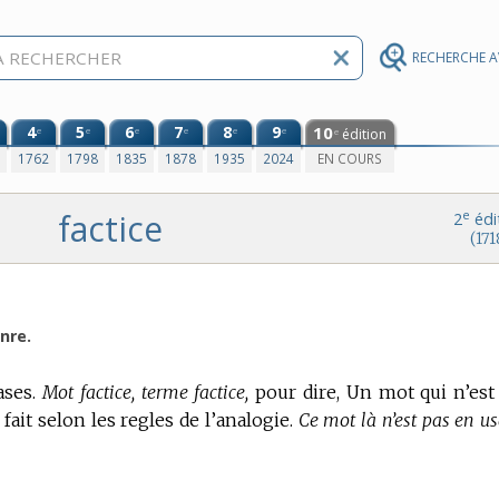
RECHERCHE 
4
5
6
7
8
9
10
e
e
e
e
e
e
édition
e
0
1762
1798
1835
1878
1935
2024
EN COURS
factice
e
2
édi
(171
nre.
ases.
Mot factice, terme factice,
pour dire, Un mot qui n’est
ait selon les regles de l’analogie.
Ce mot là n’est pas en us