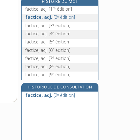
HISTOIRE DU MOT
factorerie, n. f.
re
factice, adj.
[1
édition]
e
factorie, n. f.
[6
édition]
e
factice, adj.
[2
édition]
factoriel, -elle, adj. et n. f.
e
factice, adj.
[3
édition]
factorisation, n. f.
e
factice, adj.
[4
édition]
e
factice, adj.
[5
édition]
e
factice, adj.
[6
édition]
e
factice, adj.
[7
édition]
e
factice, adj.
[8
édition]
e
factice, adj.
[9
édition]
HISTORIQUE DE CONSULTATION
e
factice, adj.
[2
édition]