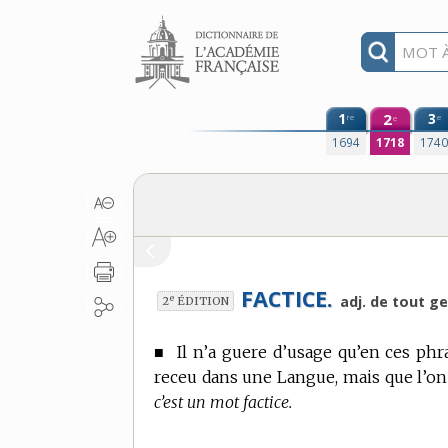
Aller au contenu
1
2
3
re
e
e
1694
1718
174
FACTICE.
e
adj. de tout ge
2
ÉDITION
■
Il n’a guere d’usage qu’en ces phr
receu dans une Langue, mais que l’on f
c’est un mot factice.