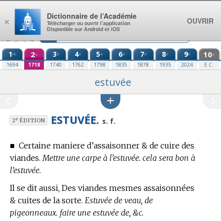
Aller au contenu
Dictionnaire de l’Académie
OUVRIR
×
Télécharger ou ouvrir l’application
Disponible sur Android et iOS
1
2
3
4
5
6
7
8
9
10
re
e
e
e
e
e
e
e
e
e
1694
1718
1740
1762
1798
1835
1878
1935
2024
E.C.
estuvée
ESTUVÉE.
e
s. f.
2
ÉDITION
■
Certaine maniere d’assaisonner & de cuire des
viandes.
Mettre une carpe à l’estuvée. cela sera bon à
l’estuvée.
Il se dit aussi, Des viandes mesmes assaisonnées
& cuites de la sorte.
Estuvée de veau, de
pigeonneaux. faire une estuvée de, &c.