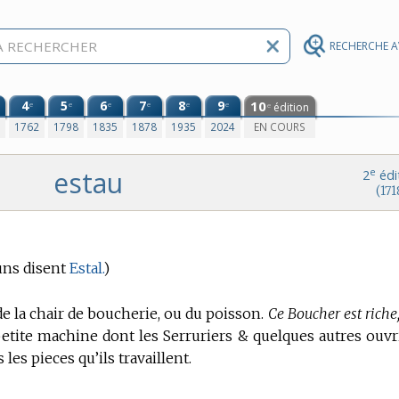
RECHERCHE 
4
5
6
7
8
9
10
e
e
e
e
e
e
édition
e
0
1762
1798
1835
1878
1935
2024
EN COURS
estau
e
2
édi
(171
uns disent
Estal.
)
de la chair de boucherie, ou du poisson.
Ce Boucher est riche,
 petite machine dont les Serruriers & quelques autres ouvr
les pieces qu’ils travaillent.