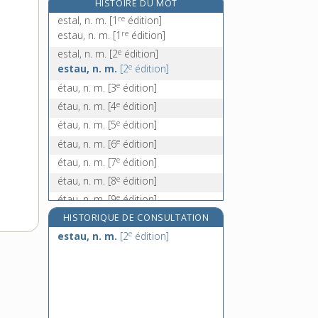
HISTOIRE DU MOT
et caetera, loc.
re
estal, n. m.
[1
édition]
et cetera, loc.
re
estau, n. m.
[1
édition]
été, n. m.
e
estal, n. m.
[2
édition]
éteignoir, n. m.
e
estau, n. m.
[2
édition]
e
étau, n. m.
[3
édition]
e
étau, n. m.
[4
édition]
e
étau, n. m.
[5
édition]
e
étau, n. m.
[6
édition]
e
étau, n. m.
[7
édition]
e
étau, n. m.
[8
édition]
e
étau, n. m.
[9
édition]
HISTORIQUE DE CONSULTATION
e
estau, n. m.
[2
édition]