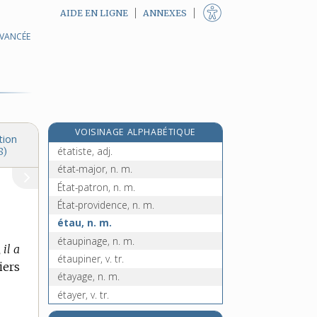
AIDE EN LIGNE
ANNEXES
AVANCÉE
état, n. m.
État-gendarme, n. m.
étatique, adj.
étatisation, n. f.
étatiser, v. tr.
VOISINAGE ALPHABÉTIQUE
étatisme, n. m.
tion
étatiste, adj.
8)
état-major, n. m.
État-patron, n. m.
État-providence, n. m.
étau, n. m.
étaupinage, n. m.
 il a
étaupiner, v. tr.
iers
étayage, n. m.
étayer, v. tr.
etc.