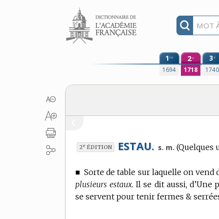
Aller au contenu
1
2
3
re
e
e
1694
1718
174
ESTAU.
(Quelques 
e
s. m.
2
ÉDITION
■
Sorte de table sur laquelle on vend 
plusieurs estaux.
Il se dit aussi, d’Une
se servent pour tenir fermes & serrées 