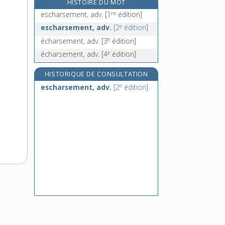
échauboulure, n. f.
[7
édition]
HISTOIRE DU MOT
re
échaudage, n. m.
escharsement, adv.
[1
édition]
échaudé, n. m.
e
escharsement, adv.
[2
édition]
échauder, v. tr.
e
écharsement, adv.
[3
édition]
échaudoir, n. m.
e
écharsement, adv.
[4
édition]
HISTORIQUE DE CONSULTATION
e
escharsement, adv.
[2
édition]