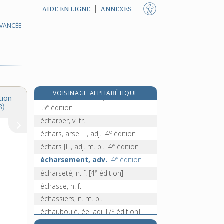
AIDE EN LIGNE
ANNEXES
écharnage, n. m.
AVANCÉE
écharner, v. tr.
écharneur, -euse, n.
e
écharnoir, n. m.
[7
édition]
écharnure, n. f.
écharpe, n. f.
VOISINAGE ALPHABÉTIQUE
écharpe municipale, n. f.
tion
e
8)
[5
édition]
écharper, v. tr.
e
échars, arse [I], adj.
[4
édition]
e
échars [II], adj. m. pl.
[4
édition]
e
écharsement, adv.
[4
édition]
e
écharseté, n. f.
[4
édition]
échasse, n. f.
échassiers, n. m. pl.
e
échauboulé, ée, adj.
[7
édition]
e