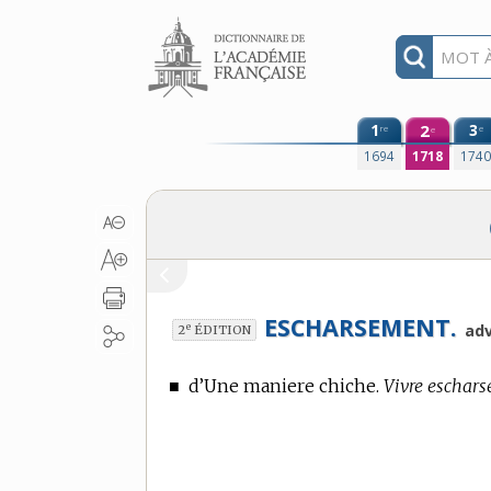
Aller au contenu
1
2
3
re
e
e
1694
1718
174
ESCHARSEMENT.
e
adv
2
ÉDITION
■
d’Une maniere chiche.
Vivre eschars