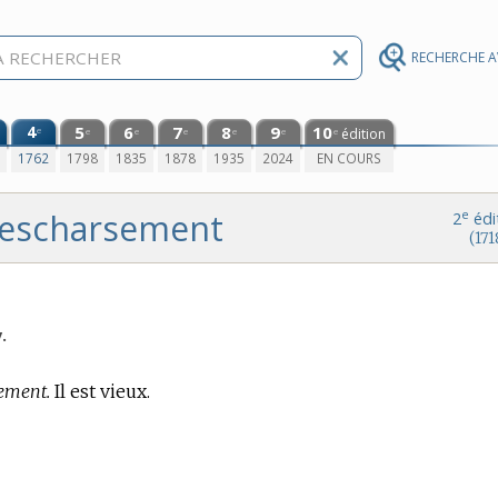
RECHERCHE 
4
5
6
7
8
9
10
e
édition
e
e
e
e
e
e
0
1762
1798
1835
1878
1935
2024
EN COURS
escharsement
e
2
édi
(171
.
ement.
Il est vieux.