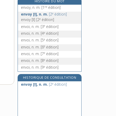
HISTOIRE DU MOT
envolée, n. f.
re
envoy, n. m.
[1
édition]
envolement, n. m.
e
envoy [I], n. m.
[2
édition]
envoler (s'), v. pron.
e
envoy [II]
[2
édition]
envoûtant, -ante, adj.
e
envoi, n. m.
[3
édition]
e
envoi, n. m.
[4
édition]
e
envoi, n. m.
[5
édition]
e
envoi, n. m.
[6
édition]
e
envoi, n. m.
[7
édition]
e
envoi, n. m.
[8
édition]
e
envoi, n. m.
[9
édition]
HISTORIQUE DE CONSULTATION
e
envoy [I], n. m.
[2
édition]