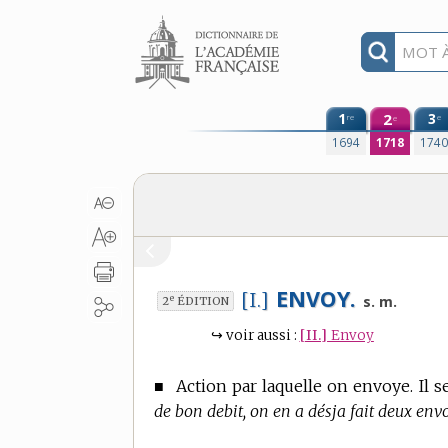
Aller au contenu
1
2
3
re
e
e
1694
1718
174
ENVOY.
[I.]
e
s. m.
2
ÉDITION
↪
voir aussi :
[II.]
Envoy
■
Action par laquelle on envoye. Il s
de bon debit, on en a désja fait deux envois