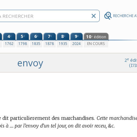
RECHERCHE 
4
5
6
7
8
9
10
e
e
e
e
e
e
édition
e
0
1762
1798
1835
1878
1935
2024
EN COURS
envoy
e
2
édi
(171
e dit particulierement des marchandises.
Cette marchandise
 à .... par l’envoy d’un tel jour, on dit avoir receu, &c.