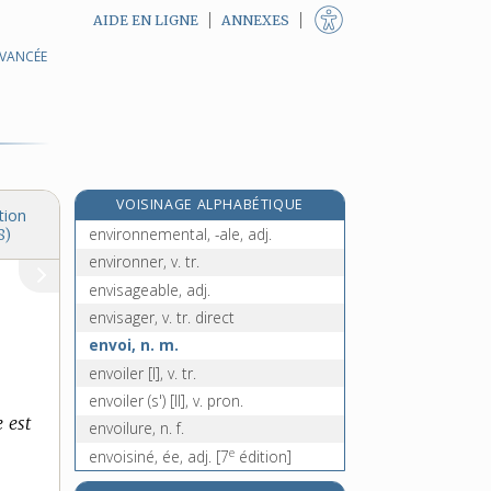
AIDE EN LIGNE
ANNEXES
AVANCÉE
envier, v. tr.
envieux, -euse, adj.
e
enviné, ée, adj.
[7
édition]
environ, prép., adv. et n. m.
environnant, -ante, adj.
VOISINAGE ALPHABÉTIQUE
environnement, n. m.
tion
environnemental, -ale, adj.
8)
environner, v. tr.
envisageable, adj.
envisager, v. tr. direct
envoi, n. m.
envoiler [I], v. tr.
envoiler (s') [II], v. pron.
 est
envoilure, n. f.
e
envoisiné, ée, adj.
[7
édition]
envol, n. m.