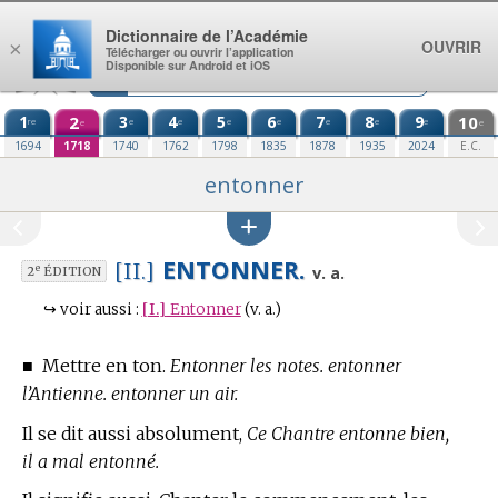
Aller au contenu
Dictionnaire de l’Académie
OUVRIR
×
Télécharger ou ouvrir l’application
Disponible sur Android et iOS
1
2
3
4
5
6
7
8
9
10
re
e
e
e
e
e
e
e
e
e
1694
1718
1740
1762
1798
1835
1878
1935
2024
E.C.
entonner
ENTONNER.
[II.]
e
v. a.
2
ÉDITION
↪
voir aussi :
[I.]
Entonner
(v. a.)
■
Mettre en ton.
Entonner les notes. entonner
l’Antienne. entonner un air.
Il se dit aussi absolument,
Ce Chantre entonne bien,
il a mal entonné.