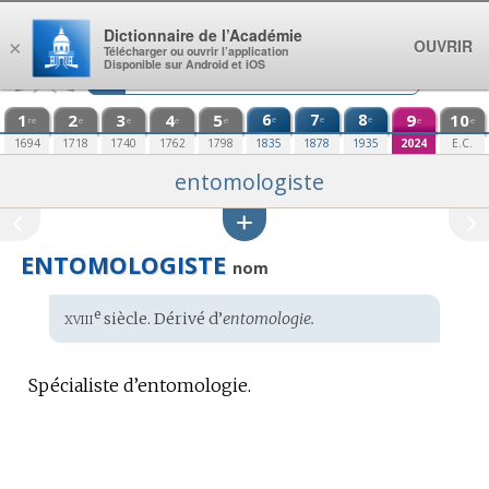
Aller au contenu
Dictionnaire de l’Académie
OUVRIR
×
Télécharger ou ouvrir l’application
Disponible sur Android et iOS
1
2
3
4
5
6
7
8
9
10
e
e
e
re
e
e
e
e
e
e
1694
1718
1740
1762
1798
1835
1878
1935
2024
E.C.
entomologiste
ENTOMOLOGISTE
nom
xviii
e
Étymologie
siècle. Dérivé d’
entomologie.
:
Spécialiste d’entomologie.