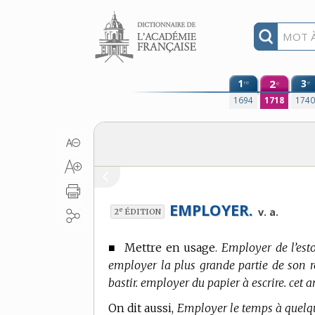
Aller au contenu
1
2
3
re
e
e
1694
1718
174
EMPLOYER.
e
v. a.
2
ÉDITION
■
Mettre en usage.
Employer de l’esto
employer la plus grande partie de son r
bastir. employer du papier à escrire. cet 
On dit aussi,
Employer le temps à quelqu