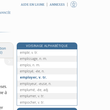
AIDE EN LIGNE
ANNEXES
AVANCÉE
empiriste, adj. et n.
emplacement, n. m.
emplanture, n. f.
e
emplastique, adj.
[4
édition]
emplâtre, n. m.
VOISINAGE ALPHABÉTIQUE
emplette, n. f.
tion
emplir, v. tr.
8)
emplissage, n. m.
emploi, n. m.
employé, -ée, n.
employer, v. tr.
employeur, -euse, n.
ses.
emplumé, -ée, adj.
re à
emplumer, v. tr.
empocher, v. tr.
er
empoignade, n. f.