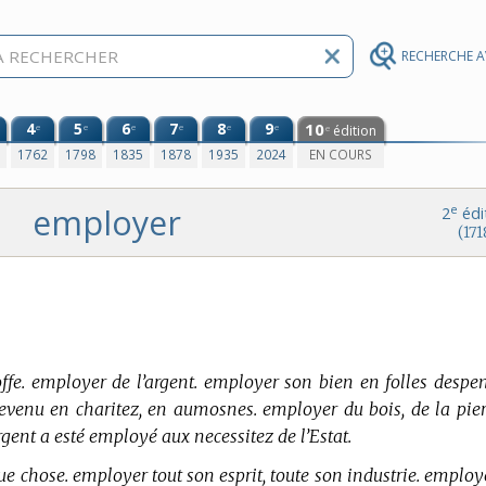
RECHERCHE 
4
5
6
7
8
9
10
e
e
e
e
e
e
édition
e
0
1762
1798
1835
1878
1935
2024
EN COURS
employer
e
2
édi
(171
ffe. employer de l’argent. employer son bien en folles despen
evenu en charitez, en aumosnes. employer du bois, de la pier
argent a esté employé aux necessitez de l’Estat.
e chose. employer tout son esprit, toute son industrie. employ