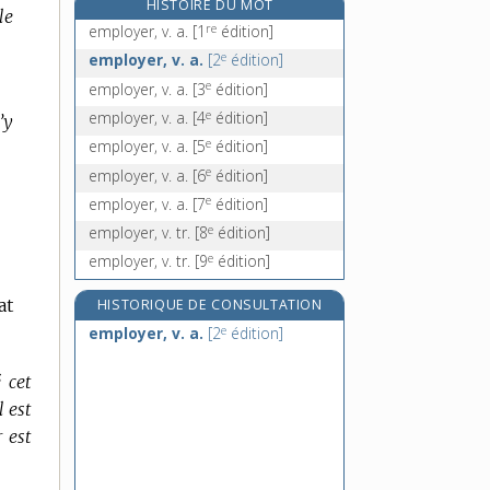
HISTOIRE DU MOT
le
empoignant, -ante, adj.
re
employer, v. a.
[1
édition]
empoigne, n. f.
e
employer, v. a.
[2
édition]
empoigner, v. tr.
e
employer, v. a.
[3
édition]
empois, n. m.
e
employer, v. a.
[4
édition]
’y
e
employer, v. a.
[5
édition]
e
employer, v. a.
[6
édition]
e
employer, v. a.
[7
édition]
e
employer, v. tr.
[8
édition]
e
employer, v. tr.
[9
édition]
at
HISTORIQUE DE CONSULTATION
e
employer, v. a.
[2
édition]
 cet
 est
 est