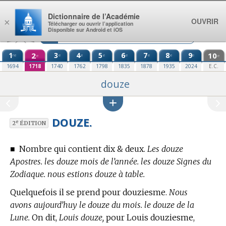
Aller au contenu
Dictionnaire de l’Académie
OUVRIR
×
Télécharger ou ouvrir l’application
Disponible sur Android et iOS
1
2
3
4
5
6
7
8
9
10
re
e
e
e
e
e
e
e
e
e
1694
1718
1740
1762
1798
1835
1878
1935
2024
E.C.
douze
DOUZE.
e
2
ÉDITION
■
Nombre qui contient dix & deux.
Les douze
Apostres. les douze mois de l’année. les douze Signes du
Zodiaque. nous estions douze à table.
Quelquefois il se prend pour douziesme.
Nous
avons aujourd’huy le douze du mois. le douze de la
Lune.
On dit,
Louis douze,
pour Louis douziesme,