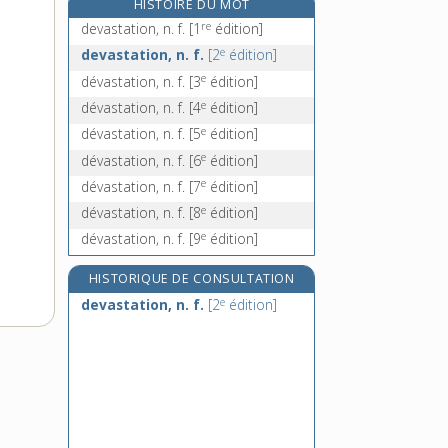
HISTOIRE DU MOT
développé, -ée [I], adj.
re
devastation, n. f.
[1
édition]
développé [II], n. m.
e
devastation, n. f.
[2
édition]
développée, n. f.
e
dévastation, n. f.
[3
édition]
développement, n. m.
e
dévastation, n. f.
[4
édition]
e
dévastation, n. f.
[5
édition]
e
dévastation, n. f.
[6
édition]
e
dévastation, n. f.
[7
édition]
e
dévastation, n. f.
[8
édition]
e
dévastation, n. f.
[9
édition]
HISTORIQUE DE CONSULTATION
e
devastation, n. f.
[2
édition]