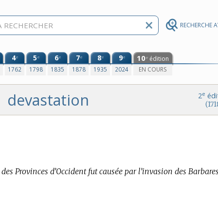
RECHERCHE 
4
5
6
7
8
9
10
e
e
e
e
e
e
édition
e
0
1762
1798
1835
1878
1935
2024
EN COURS
devastation
e
2
édi
(171
des Provinces d’Occident fut causée par l’invasion des Barbares