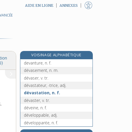
AIDE EN LIGNE
ANNEXES
AVANCÉE
devancer, v. tr.
devancier, -ière, n.
devant, prép., adv. et n. m.
e
devanteau, n. m.
[3
édition]
devantier, n. m.
VOISINAGE ALPHABÉTIQUE
devantière, n. f.
tion
devanture, n. f.
8)
dévasement, n. m.
dévaser, v. tr.
dévastateur, -trice, adj.
dévastation, n. f.
dévaster, v. tr.
.
déveine, n. f.
développable, adj.
développante, n. f.
développateur, n. m.