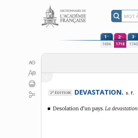
Aller au contenu
1
2
3
re
e
e
1694
1718
174
DEVASTATION.
e
s. f.
2
ÉDITION
■
Desolation d’un pays.
La devastation 