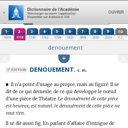
Aller au contenu
Dictionnaire de l’Académie
OUVRIR
×
Télécharger ou ouvrir l’application
Disponible sur Android et iOS
1
2
3
4
5
6
7
8
9
10
re
e
e
e
e
e
e
e
e
e
1694
1718
1740
1762
1798
1835
1878
1935
2024
E.C.
denouëment
DENOUEMENT.
e
s. m.
2
ÉDITION
■
Il n’a point d’usage au propre, mais au figuré. Il se
dit de ce qui demesle, de ce qui developpe le nœud
d’une piéce de Théatre.
Le denouëment de cette piéce
est heureux, est naturel. le denouëment de cette piéce ne
vaut rien.
Il se dit aussi fig. En parlant d’affaire d’intrigue de