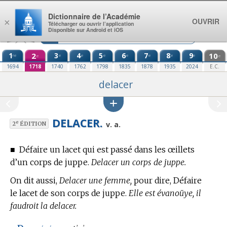
Aller au contenu
Dictionnaire de l’Académie
OUVRIR
×
Télécharger ou ouvrir l’application
Disponible sur Android et iOS
1
2
3
4
5
6
7
8
9
10
re
e
e
e
e
e
e
e
e
e
1694
1718
1740
1762
1798
1835
1878
1935
2024
E.C.
delacer
DELACER.
e
v. a.
2
ÉDITION
■
Défaire un lacet qui est passé dans les œillets
d’un corps de juppe.
Delacer un corps de juppe.
On dit aussi,
Delacer une femme,
pour dire, Défaire
le lacet de son corps de juppe.
Elle est évanoüye, il
faudroit la delacer.