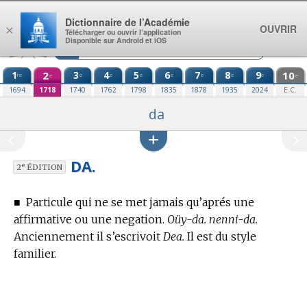
Aller au contenu
Dictionnaire de l’Académie
OUVRIR
×
Télécharger ou ouvrir l’application
Disponible sur Android et iOS
1
2
3
4
5
6
7
8
9
10
re
e
e
e
e
e
e
e
e
e
1694
1718
1740
1762
1798
1835
1878
1935
2024
E.C.
da
DA.
e
2
ÉDITION
■
Particule qui ne se met jamais qu’aprés une
affirmative ou une negation.
Oüy-da. nenni-da.
Anciennement il s’escrivoit
Dea.
Il est du style
familier.