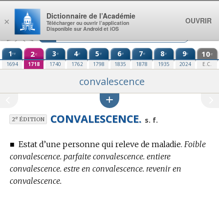
Aller au contenu
Dictionnaire de l’Académie
OUVRIR
×
Télécharger ou ouvrir l’application
Disponible sur Android et iOS
1
2
3
4
5
6
7
8
9
10
re
e
e
e
e
e
e
e
e
e
1694
1718
1740
1762
1798
1835
1878
1935
2024
E.C.
convalescence
CONVALESCENCE.
e
s. f.
2
ÉDITION
■
Estat d’une personne qui releve de maladie.
Foible
convalescence. parfaite convalescence. entiere
convalescence. estre en convalescence. revenir en
convalescence.