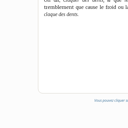
On dit,
Claquer des dents,
& que
l
tremblement que cause le froid ou l
claque des dents.
Vous pouvez cliquer s