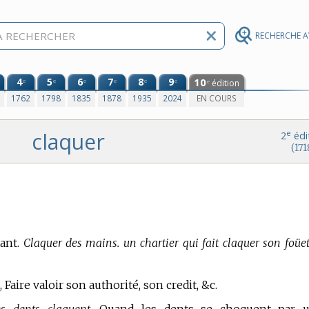
RECHERCHE 
4
5
6
7
8
9
10
e
e
e
e
e
e
édition
e
0
1762
1798
1835
1878
1935
2024
EN COURS
claquer
e
2
édi
(171
ant.
Claquer des mains. un chartier qui fait claquer son foüet
 Faire valoir son authorité, son credit, &c.