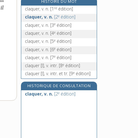
un
HISTOIRE DU MOT
claquoir, n. m.
il
re
claquer, v. n.
[1
édition]
clarification, n. f.
e
claquer, v. n.
[2
édition]
clarifier, v. tr.
e
claquer, v. n.
[3
édition]
clarine, n. f.
e
claquer, v. n.
[4
édition]
e
claquer, v. n.
[5
édition]
e
claquer, v. n.
[6
édition]
e
claquer, v. n.
[7
édition]
e
claquer [I], v. intr.
[8
édition]
e
claquer [I], v. intr. et tr.
[9
édition]
HISTORIQUE DE CONSULTATION
e
claquer, v. n.
[2
édition]