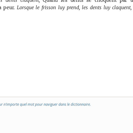
es dents claquent,
Quand les dents se choquent par 
a peur.
Lorsque le frisson luy prend, les dents luy claquent, 
ur n’importe quel mot pour naviguer dans le dictionnaire.