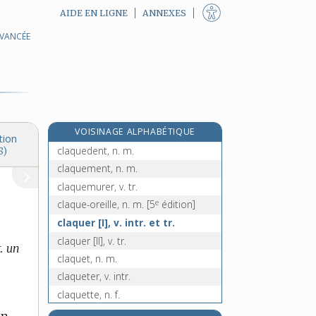
AIDE EN LIGNE
ANNEXES
AVANCÉE
clapper, v. intr.
claquage, n. m.
claque [I], n. f.
claque [II], n. m.
claque [III], n. f.
VOISINAGE ALPHABÉTIQUE
claque [IV], n. m.
tion
claquedent, n. m.
8)
claquement, n. m.
claquemurer, v. tr.
e
claque-oreille, n. m.
[5
édition]
claquer [I], v. intr. et tr.
claquer [II], v. tr.
. un
claquet, n. m.
claqueter, v. intr.
claquette, n. f.
claqueur, n. m.