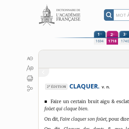
Aller au contenu
1
2
3
re
e
e
1694
1718
174
CLAQUER.
e
v. n.
2
ÉDITION
■
Faire un certain bruit aigu & esclat
foüet qui claque bien.
On dit,
Faire claquer son foüet,
pour dire,