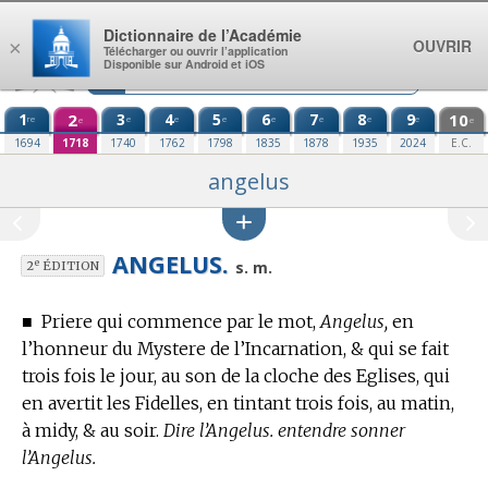
Aller au contenu
Dictionnaire de l’Académie
OUVRIR
×
Télécharger ou ouvrir l’application
Disponible sur Android et iOS
1
2
3
4
5
6
7
8
9
10
re
e
e
e
e
e
e
e
e
e
1694
1718
1740
1762
1798
1835
1878
1935
2024
E.C.
angelus
ANGELUS.
e
s. m.
2
ÉDITION
■
Priere qui commence par le mot,
Angelus,
en
l’honneur du Mystere de l’Incarnation, & qui se fait
trois fois le jour, au son de la cloche des Eglises, qui
en avertit les Fidelles, en tintant trois fois, au matin,
à midy, & au soir.
Dire l’Angelus. entendre sonner
l’Angelus.