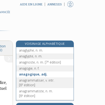
AIDE EN LIGNE
ANNEXES
AVANCÉE
anadiplose, n. f.
anadyomène, adj.
anaérobie, adj.
anaérobiose, n. f.
e
anagallis, n. m.
[7
édition]
e
VOISINAGE ALPHABÉTIQUE
anagiris, n. m.
[4
édition]
tion
anaglyphe, n. m.
8)
anaglypte, n. m.
e
anagnoste, n. m.
[7
édition]
anagogie, n. f.
anagogique, adj.
anagrammatiser, v. intr.
ire,
e
[6
édition]
tuel
anagrammatiste, n. m.
e
[6
édition]
anagramme, n. f.