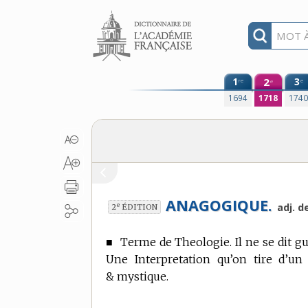
Aller au contenu
1
2
3
re
e
e
1694
1718
174
ANAGOGIQUE.
e
adj. d
2
ÉDITION
■
Terme de Theologie.
Il ne se dit g
Une Interpretation qu’on tire d’un 
& mystique.