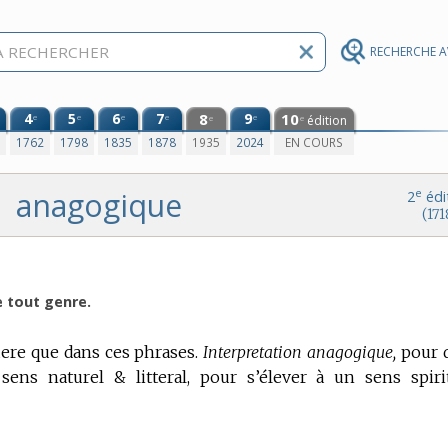
RECHERCHE 
4
5
6
7
8
9
10
e
e
e
e
e
édition
e
e
0
1762
1798
1835
1878
1935
2024
EN COURS
anagogique
e
2
édi
(171
e tout genre.
uere que dans ces phrases.
Interpretation anagogique,
pour d
sens naturel & litteral, pour s’élever à un sens spiri