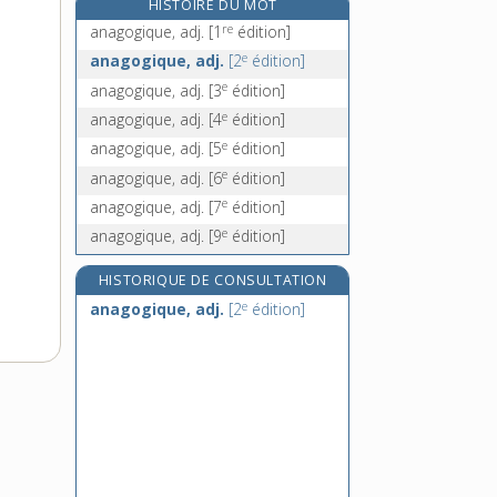
HISTOIRE DU MOT
e
anagyris, n. m.
[8
édition]
re
anagogique, adj.
[1
édition]
anal, -ale, adj.
e
anagogique, adj.
[2
édition]
analectes, n. m. pl.
e
anagogique, adj.
[3
édition]
e
analemme, n. m.
[7
édition]
e
anagogique, adj.
[4
édition]
analepse, n. f.
e
anagogique, adj.
[5
édition]
analeptique, adj.
e
anagogique, adj.
[6
édition]
e
anagogique, adj.
[7
édition]
e
anagogique, adj.
[9
édition]
HISTORIQUE DE CONSULTATION
e
anagogique, adj.
[2
édition]