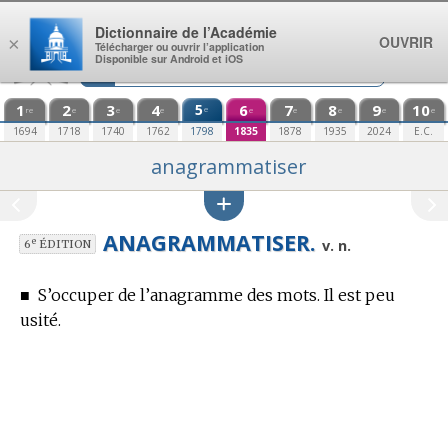
Aller au contenu
Dictionnaire de l’Académie
OUVRIR
×
Télécharger ou ouvrir l’application
Disponible sur Android et iOS
1
2
3
4
5
6
7
8
9
10
e
re
e
e
e
e
e
e
e
e
1694
1718
1740
1762
1798
1835
1878
1935
2024
E.C.
anagrammatiser
ANAGRAMMATISER.
e
v. n.
6
ÉDITION
■
S’occuper de l’anagramme des mots. Il est peu
usité.