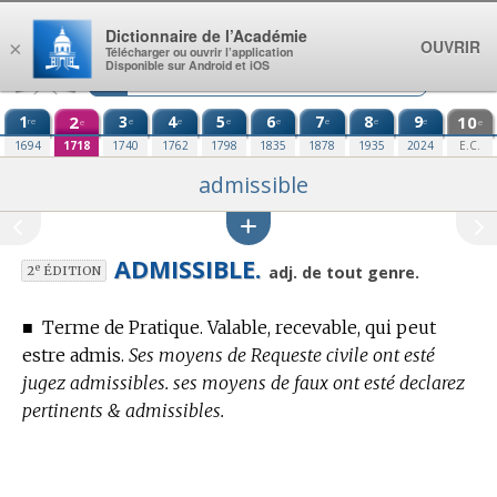
Aller au contenu
Dictionnaire de l’Académie
OUVRIR
×
Télécharger ou ouvrir l’application
Disponible sur Android et iOS
1
2
3
4
5
6
7
8
9
10
re
e
e
e
e
e
e
e
e
e
1694
1718
1740
1762
1798
1835
1878
1935
2024
E.C.
admissible
ADMISSIBLE.
e
adj. de tout genre.
2
ÉDITION
■
Terme de Pratique.
Valable, recevable, qui peut
estre admis.
Ses moyens de Requeste civile ont esté
jugez admissibles. ses moyens de faux ont esté declarez
pertinents & admissibles.