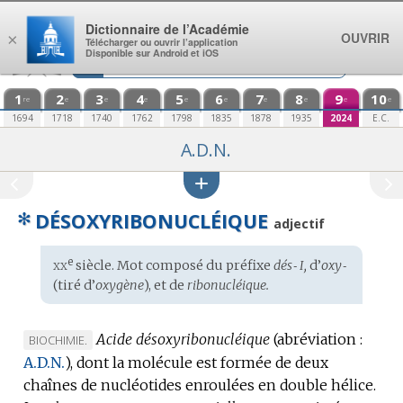
Aller au contenu
Dictionnaire de l’Académie
OUVRIR
×
Télécharger ou ouvrir l’application
Disponible sur Android et iOS
1
2
3
4
5
6
7
8
9
10
re
e
e
e
e
e
e
e
e
e
1694
1718
1740
1762
1798
1835
1878
1935
2024
E.C.
A.D.N.
✻
DÉSOXYRIBONUCLÉIQUE
adjectif
xx
e
Étymologie
siècle. Mot composé du préfixe
dés‑ I,
d’
oxy‑
:
(tiré d’
oxygène
), et de
ribonucléique.
Acide désoxyribonucléique
(abréviation :
MARQUE
BIOCHIMIE.
A.D.N.
DE
),
dont la molécule est formée de deux
chaînes de nucléotides enroulées en double hélice.
DOMAINE