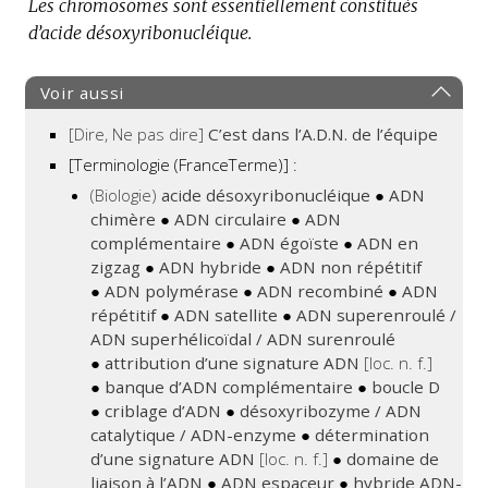
Les chromosomes sont essentiellement constitués
:
d’acide désoxyribonucléique.
Voir aussi
[Dire, Ne pas dire]
C’est dans l’A.D.N. de l’équipe
[Terminologie (FranceTerme)] :
(Biologie)
acide désoxyribonucléique
●
ADN
chimère
●
ADN circulaire
●
ADN
complémentaire
●
ADN égoïste
●
ADN en
zigzag
●
ADN hybride
●
ADN non répétitif
●
ADN polymérase
●
ADN recombiné
●
ADN
répétitif
●
ADN satellite
●
ADN superenroulé /
ADN superhélicoïdal / ADN surenroulé
●
attribution d’une signature ADN
[loc. n. f.]
●
banque d’ADN complémentaire
●
boucle D
●
criblage d’ADN
●
désoxyribozyme / ADN
catalytique / ADN-enzyme
●
détermination
d’une signature ADN
[loc. n. f.]
●
domaine de
liaison à l’ADN
●
ADN espaceur
●
hybride ADN-