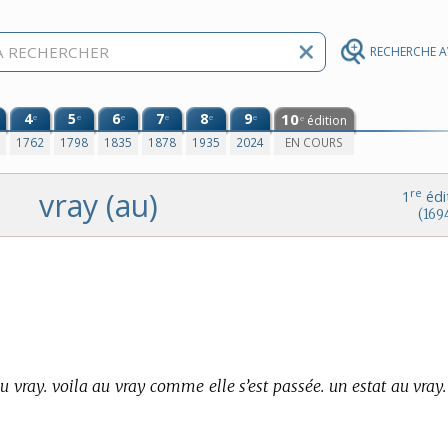
RECHERCHE 
4
5
6
7
8
9
10
e
e
e
e
e
e
édition
e
0
1762
1798
1835
1878
1935
2024
EN COURS
vray (au)
re
1
édi
(169
 vray. voila au vray comme elle s’est passée. un estat au vray.