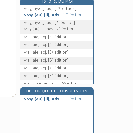
HISTOIRE DU MOT
e
[2
édition]
re
vray, aye [I], adj.
[1
édition]
vraquier, n. m.
re
vray (au) [II], adv.
[1
édition]
V.R.D., n. f.
e
vray, aye [I], adj.
[2
édition]
e
vreder, v. intr.
[5
édition]
e
vray (au) [II], adv.
[2
édition]
vrillage, n. m.
e
vrai, aie, adj.
[3
édition]
e
vrai, aie, adj.
[4
édition]
e
vrai, aie, adj.
[5
édition]
e
vrai, aie, adj.
[6
édition]
e
vrai, aie, adj.
[7
édition]
e
vrai, aie, adj.
[8
édition]
e
vrai, vraie, adj. et n.
[9
édition]
HISTORIQUE DE CONSULTATION
re
vray (au) [II], adv.
[1
édition]