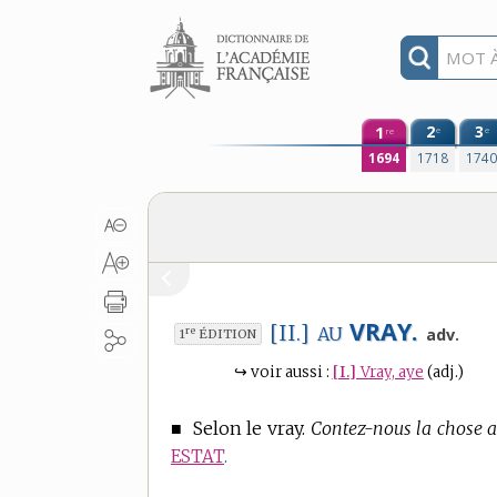
Aller au contenu
1
2
3
e
e
re
1694
1718
174
VRAY.
[II.]
AU
re
adv.
1
ÉDITION
↪
voir aussi :
[I.]
Vray, aye
(adj.)
■
Selon le vray.
Contez-nous la chose au
ESTAT
.