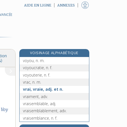
AIDE EN LIGNE
ANNEXES
AVANCÉE
voyant, -ante [II], adj.
voyant [III], n. m.
voyelle, n. f.
voyer, n. m.
voyeur, -euse, n.
VOISINAGE ALPHABÉTIQUE
voyeurisme, n. m.
tion
voyou, n. m.
4)
voyoucratie, n. f.
voyouterie, n. f.
vrac, n. m.
vrai, vraie, adj. et n.
vraiment, adv.
vraisemblable, adj.
Voy
vraisemblablement, adv.
vraisemblance, n. f.
vraisemblant, ante, adj.