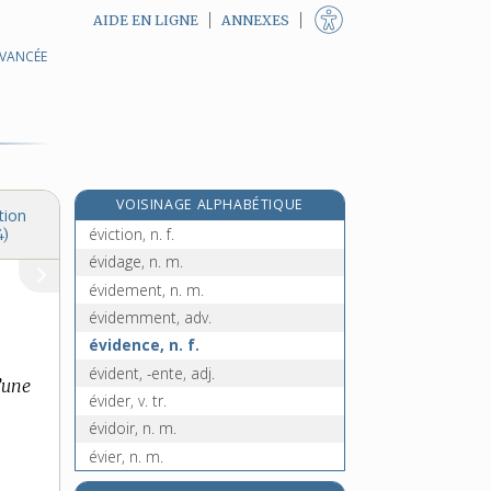
AIDE EN LIGNE
ANNEXES
AVANCÉE
éventuellement, adv.
évêque, n. m.
e
éverrer, v. tr.
[4
édition]
éversion, n. f.
évertuer (s'), v. pron.
VOISINAGE ALPHABÉTIQUE
évhémérisme, n. m.
tion
éviction, n. f.
4)
évidage, n. m.
évidement, n. m.
évidemment, adv.
évidence, n. f.
évident, -ente, adj.
d’une
évider, v. tr.
évidoir, n. m.
évier, n. m.
évincer, v. tr.