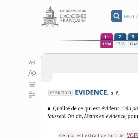
Aller au contenu
1
2
3
e
e
re
1694
1718
174
EVIDENCE.
re
s. f.
1
ÉDITION
■
Qualité de ce qui est évident.
Cela pa
fausseté.
On dit,
Mettre en évidence,
pour
Ce mot est extrait de l'article :
VOI