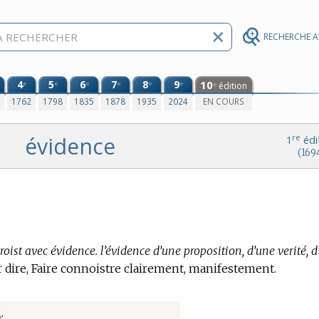
RECHERCHE 
4
5
6
7
8
9
10
e
e
e
e
e
e
édition
e
0
1762
1798
1835
1878
1935
2024
EN COURS
évidence
re
1
édi
(169
roist avec évidence. l’évidence d’une proposition, d’une verité, 
 dire, Faire connoistre clairement, manifestement.
R
.