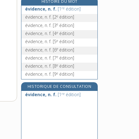
HISTOIRE DU MOT
e
éviré, ée, adj.
[5
édition]
re
évidence, n. f.
[1
édition]
éviscération, n. f.
e
évidence, n. f.
[2
édition]
éviscérer, v. tr.
e
évidence, n. f.
[3
édition]
évitable, adj.
e
évidence, n. f.
[4
édition]
e
évidence, n. f.
[5
édition]
e
évidence, n. f.
[6
édition]
e
évidence, n. f.
[7
édition]
e
évidence, n. f.
[8
édition]
e
évidence, n. f.
[9
édition]
HISTORIQUE DE CONSULTATION
re
évidence, n. f.
[1
édition]