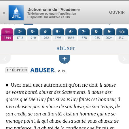
Aller au contenu
Dictionnaire de l’Académie
OUVRIR
×
Télécharger ou ouvrir l’application
Disponible sur Android et iOS
1
2
3
4
5
6
7
8
9
10
e
e
e
e
e
e
e
e
re
e
1694
1718
1740
1762
1798
1835
1878
1935
2024
E.C.
abuser
ABUSER.
re
v. n.
1
ÉDITION
■
User mal, user autrement qu’on ne doit.
Il abuse
de vostre bonté. abuser des Sacrements. il abuse des
graces que Dieu luy fait. si vous luy faites cet honneur, il
n’en abusera pas. il abuse de son loisir, de son temps, de
son credit, de son authorité. c’est un homme qui ne se
menage point, & qui abuse de sa santé. vous abusez de
ma patience, il a abusé de la confiance que j’avois en