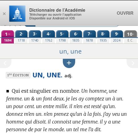
Aller au contenu
Dictionnaire de l’Académie
OUVRIR
×
Télécharger ou ouvrir l’application
Disponible sur Android et iOS
1
2
3
4
5
6
7
8
9
10
e
e
e
e
e
e
e
e
re
e
1694
1718
1740
1762
1798
1835
1878
1935
2024
E.C.
un, une
UN, UNE.
re
adj.
1
ÉDITION
■
Qui est singulier en nombre.
Un homme, une
femme. un & un font deux. je les ay comptez un à un.
un pour cent. un entre mille. il n’en est resté qu’un.
donnez m’en un. n’en prenez qu’un à la fois. j’ay veu un
homme qui disoit. il connoist une femme. il y a une
personne de par le monde. un tel me l’a dit.