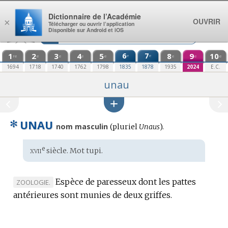
Aller au contenu
Dictionnaire de l’Académie
OUVRIR
×
Télécharger ou ouvrir l’application
Disponible sur Android et iOS
1
2
3
4
5
6
7
8
9
10
e
e
re
e
e
e
e
e
e
e
1694
1718
1740
1762
1798
1835
1878
1935
2024
E.C.
unau
✻
UNAU
nom masculin
(
pluriel
Unaus
).
xvii
e
Étymologie
siècle. Mot
tupi
.
:
Espèce de paresseux dont les pattes
MARQUE
ZOOLOGIE.
antérieures sont munies de deux griffes.
DE
DOMAINE
: