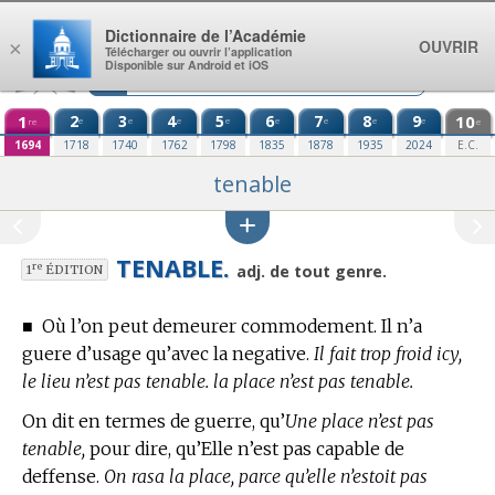
Aller au contenu
Dictionnaire de l’Académie
OUVRIR
×
Télécharger ou ouvrir l’application
Disponible sur Android et iOS
1
2
3
4
5
6
7
8
9
10
e
e
e
e
e
e
e
e
re
e
1694
1718
1740
1762
1798
1835
1878
1935
2024
E.C.
tenable
TENABLE.
re
adj. de tout genre.
1
ÉDITION
■
Où l’on peut demeurer commodement. Il n’a
guere d’usage qu’avec la negative.
Il fait trop froid icy,
le lieu n’est pas tenable. la place n’est pas tenable.
On dit en
termes de guerre,
qu’
Une place n’est pas
tenable,
pour dire, qu’Elle n’est pas capable de
deffense.
On rasa la place, parce qu’elle n’estoit pas