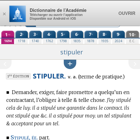
Aller au contenu
Dictionnaire de l’Académie
OUVRIR
×
Télécharger ou ouvrir l’application
Disponible sur Android et iOS
1
2
3
4
5
6
7
8
9
10
e
e
e
e
e
e
e
e
re
e
1694
1718
1740
1762
1798
1835
1878
1935
2024
E.C.
stipuler
STIPULER.
(
terme de pratique.
)
re
v. a.
1
ÉDITION
■
Demander, exiger, faire promettre a quelqu’un en
contractant, l’obliger à telle & telle chose.
J’ay stipulé
cela de luy. il a stipulé une garantie dans le contract. ils
ont stipulé que &c. il a stipulé pour moy. un tel stipulant
& acceptant pour un tel.
Stipulé, ée.
■
part.