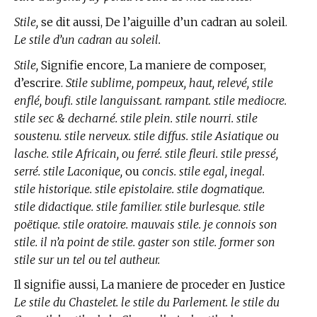
Stile,
se dit aussi, De l’aiguille d’un cadran au soleil.
Le stile d’un cadran au soleil.
Stile,
Signifie encore, La maniere de composer,
d’escrire.
Stile sublime, pompeux, haut, relevé, stile
enflé, boufi. stile languissant. rampant. stile mediocre.
stile sec & decharné. stile plein. stile nourri. stile
soustenu. stile nerveux. stile diffus. stile Asiatique ou
lasche. stile Africain, ou ferré. stile fleuri. stile pressé,
serré. stile Laconique,
ou
concis. stile egal, inegal.
stile historique. stile epistolaire. stile dogmatique.
stile didactique. stile familier. stile burlesque. stile
poëtique. stile oratoire. mauvais stile. je connois son
stile. il n’a point de stile. gaster son stile. former son
stile sur un tel ou tel autheur.
Il signifie aussi, La maniere de proceder en Justice
Le stile du Chastelet. le stile du Parlement. le stile du