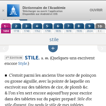
Aller au contenu
Dictionnaire de l’Académie
OUVRIR
×
Télécharger ou ouvrir l’application
Disponible sur Android et iOS
1
2
3
4
5
6
7
8
9
10
e
e
e
e
e
e
e
e
re
e
1694
1718
1740
1762
1798
1835
1878
1935
2024
E.C.
stile
STILE.
(Quelques-uns escrivent
re
s. m.
1
ÉDITION
encore
Style.
)
■
C’estoit parmi les anciens Une sorte de poinçon
ou grosse aiguille, avec la pointe de laquelle on
escrivoit sur des tabletes de cire, de plomb &c.
& l’on s’en sert encore aujourd’huy pour escrire
dans des tabletes sur du papier preparé.
Stile d’or.
stile d’argent. j’ay perdu le stile de mes tabletes.