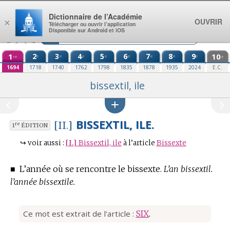
Aller au contenu
Dictionnaire de l’Académie
OUVRIR
×
Télécharger ou ouvrir l’application
Disponible sur Android et iOS
1
2
3
4
5
6
7
8
9
10
e
e
e
e
e
e
e
e
re
e
1694
1718
1740
1762
1798
1835
1878
1935
2024
E.C.
bissextil, ile
BISSEXTIL, ILE.
[II.]
re
1
ÉDITION
↪
voir aussi :
[I.]
Bissextil, ile
à l’article
Bissexte
■
L’année où se rencontre le bissexte.
L’an bissextil.
l’année bissextile.
Ce mot est extrait de l'article :
SIX
.