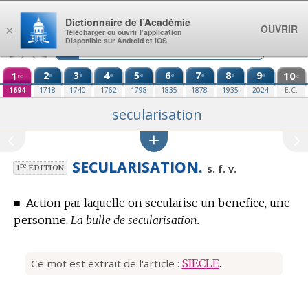
Aller au contenu
Dictionnaire de l’Académie
OUVRIR
×
Télécharger ou ouvrir l’application
Disponible sur Android et iOS
1
2
3
4
5
6
7
8
9
10
e
e
e
e
e
e
e
e
re
e
1694
1718
1740
1762
1798
1835
1878
1935
2024
E.C.
secularisation
SECULARISATION.
re
s. f. v.
1
ÉDITION
■
Action par laquelle on secularise un benefice, une
personne.
La bulle de secularisation.
Ce mot est extrait de l'article :
SIECLE
.