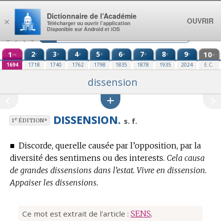
Aller au contenu
Dictionnaire de l’Académie
OUVRIR
×
Télécharger ou ouvrir l’application
Disponible sur Android et iOS
1
2
3
4
5
6
7
8
9
10
e
e
e
e
e
e
e
e
re
e
1694
1718
1740
1762
1798
1835
1878
1935
2024
E.C.
dissension
DISSENSION.
e
s. f.
1
ÉDITION*
■
Discorde, querelle causée par l’opposition, par la
diversité des sentimens ou des interests.
Cela causa
de grandes dissensions dans l’estat. Vivre en dissension.
Appaiser les dissensions.
Ce mot est extrait de l'article :
SENS
.