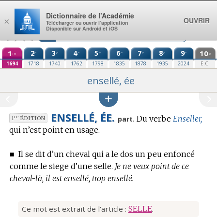
Aller au contenu
Dictionnaire de l’Académie
OUVRIR
×
Télécharger ou ouvrir l’application
Disponible sur Android et iOS
1
2
3
4
5
6
7
8
9
10
e
e
e
e
e
e
e
e
re
e
1694
1718
1740
1762
1798
1835
1878
1935
2024
E.C.
ensellé, ée
ENSELLÉ, ÉE.
Du verbe
Enseller,
re
part.
1
ÉDITION
qui n’est point en usage.
■
Il se dit d’un cheval qui a le dos un peu enfoncé
comme le siege d’une selle.
Je ne veux point de ce
cheval-là, il est ensellé, trop ensellé.
Ce mot est extrait de l'article :
SELLE
.