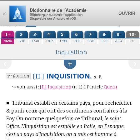
Aller au contenu
Dictionnaire de l’Académie
OUVRIR
×
Télécharger ou ouvrir l’application
Disponible sur Android et iOS
1
2
3
4
5
6
7
8
9
10
e
e
e
e
e
e
e
e
re
e
1694
1718
1740
1762
1798
1835
1878
1935
2024
E.C.
inquisition
INQUISITION.
[II.]
re
s. f.
1
ÉDITION
↪
voir aussi :
[I.]
Inquisition
(n. f.)
à l’article
Querir
■
Tribunal establi en certains pays, pour rechercher
& punir ceux qui ont des sentimens contraires à la
Foy.
On nomme quelquefois ce Tribunal,
le saint
Office. L’Inquisition est establie en Italie, en Espagne.
c’est un pays d’Inquisition. on a mis cet homme à