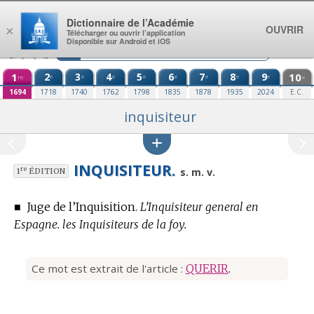
Aller au contenu
Dictionnaire de l’Académie
OUVRIR
×
Télécharger ou ouvrir l’application
Disponible sur Android et iOS
1
2
3
4
5
6
7
8
9
10
e
e
e
e
e
e
e
e
re
e
1694
1718
1740
1762
1798
1835
1878
1935
2024
E.C.
inquisiteur
INQUISITEUR.
re
s. m. v.
1
ÉDITION
■
Juge de l’Inquisition.
L’Inquisiteur general en
Espagne. les Inquisiteurs de la foy.
Ce mot est extrait de l'article :
QUERIR
.