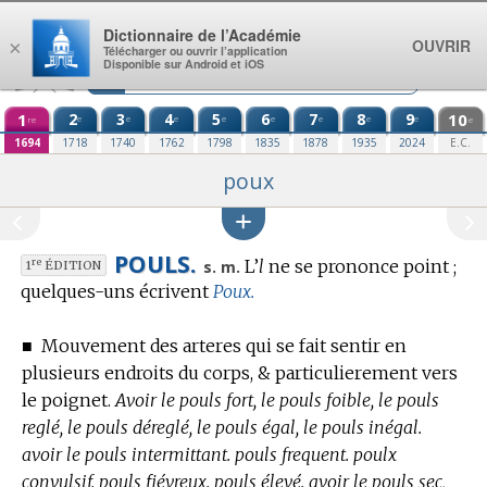
Aller au contenu
Dictionnaire de l’Académie
OUVRIR
×
Télécharger ou ouvrir l’application
Disponible sur Android et iOS
1
2
3
4
5
6
7
8
9
10
e
e
e
e
e
e
e
e
re
e
1694
1718
1740
1762
1798
1835
1878
1935
2024
E.C.
poux
POULS.
L’
l
ne se prononce point ;
re
s. m.
1
ÉDITION
quelques-uns écrivent
Poux.
■
Mouvement des arteres qui se fait sentir en
plusieurs endroits du corps, & particulierement vers
le poignet.
Avoir le pouls fort, le pouls foible, le pouls
reglé, le pouls déreglé, le pouls égal, le pouls inégal.
avoir le pouls intermittant. pouls frequent. poulx
convulsif. pouls fiévreux. pouls élevé. avoir le pouls sec,