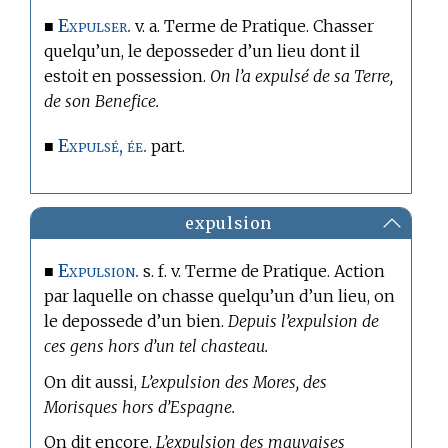
Expulser.
■
v. a.
Terme de Pratique.
Chasser
quelqu’un, le deposseder d’un lieu dont il
estoit en possession.
On l’a expulsé de sa Terre,
de son Benefice.
Expulsé, ée.
■
part.
expulsion
Expulsion.
■
s. f. v.
Terme de Pratique.
Action
par laquelle on chasse quelqu’un d’un lieu, on
le depossede d’un bien.
Depuis l’expulsion de
ces gens hors d’un tel chasteau.
On dit aussi,
L’expulsion des Mores, des
Morisques hors d’Espagne.
On dit encore,
L’expulsion des mauvaises