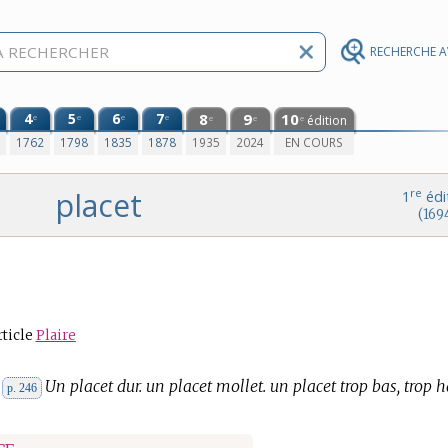
RECHERCHE 
4
5
6
7
8
9
10
e
e
e
e
édition
e
e
e
0
1762
1798
1835
1878
1935
2024
EN COURS
placet
re
1
édi
(169
rticle
Plaire
Un placet dur. un placet mollet. un placet trop bas, trop h
p. 246