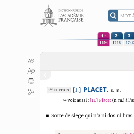
Aller au contenu
1
2
3
e
e
re
1694
1718
174
PLACET.
[I.]
re
s. m.
1
ÉDITION
↪
voir aussi :
[II.]
Placet
(n. m.)
à l’a
■
Sorte de siege qui n’a ni dos ni bras.