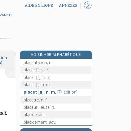
AIDE EN LIGNE
ANNEXES
AVANCÉE
placé, -ée, adj.
placeau, n. m.
placebo, n. m.
placement, n. m.
placenta, n. m.
VOISINAGE ALPHABÉTIQUE
placentaire, adj. et n. m.
tion
placentation, n. f.
4)
placer [I], v. tr.
placer [II], n. m.
placet [I], n. m.
e
placet [II], n. m.
[7
édition]
placette, n. f.
placeur, -euse, n.
aut.
placide, adj.
placidement, adv.
placidité, n. f.