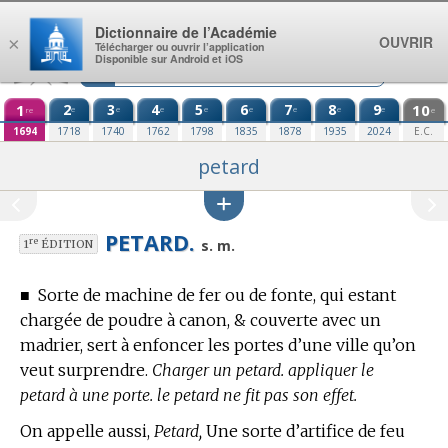
Aller au contenu
Dictionnaire de l’Académie
OUVRIR
×
Télécharger ou ouvrir l’application
Disponible sur Android et iOS
1
2
3
4
5
6
7
8
9
10
e
e
e
e
e
e
e
e
re
e
1694
1718
1740
1762
1798
1835
1878
1935
2024
E.C.
petard
PETARD.
re
s. m.
1
ÉDITION
■
Sorte de machine de fer ou de fonte, qui estant
chargée de poudre à canon, & couverte avec un
madrier, sert à enfoncer les portes d’une ville qu’on
veut surprendre.
Charger un petard. appliquer le
petard à une porte. le petard ne fit pas son effet.
On appelle aussi,
Petard,
Une sorte d’artifice de feu